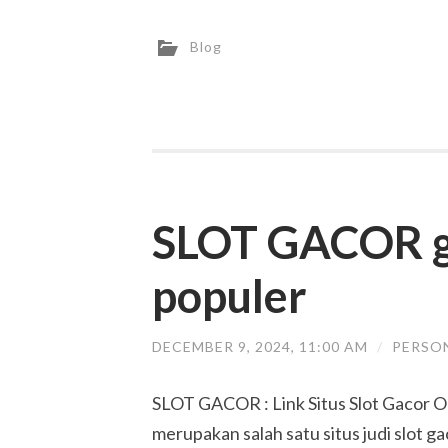
Blog
SLOT GACOR g
populer
DECEMBER 9, 2024, 11:00 AM
/
PERSO
SLOT GACOR : Link Situs Slot Gacor 
merupakan salah satu situs judi slot