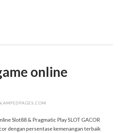
ame online
N.AMPEDPAGES.COM
Online Slot88 & Pragmatic Play SLOT GACOR
 gacor dengan persentase kemenangan terbaik