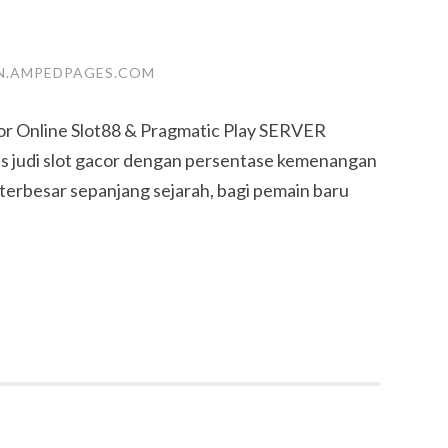
N.AMPEDPAGES.COM
or Online Slot88 & Pragmatic Play SERVER
 judi slot gacor dengan persentase kemenangan
terbesar sepanjang sejarah, bagi pemain baru