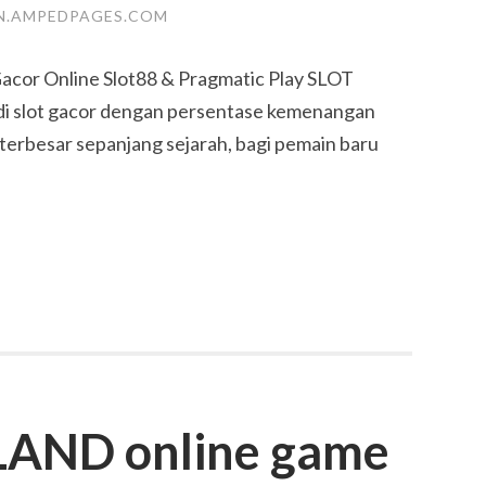
N.AMPEDPAGES.COM
acor Online Slot88 & Pragmatic Play SLOT
di slot gacor dengan persentase kemenangan
terbesar sepanjang sejarah, bagi pemain baru
AND online game