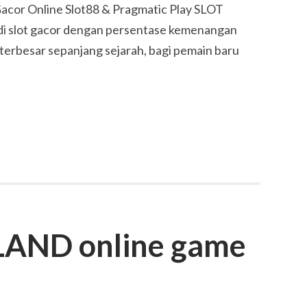
acor Online Slot88 & Pragmatic Play SLOT
di slot gacor dengan persentase kemenangan
terbesar sepanjang sejarah, bagi pemain baru
AND online game