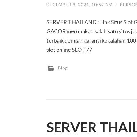
DECEMBER 9, 2024, 10:59 AM
/
PERSO
SERVER THAILAND : Link Situs Slot G
GACOR merupakan salah satu situs ju
terbaik dengan garansi kekalahan 100 
slot online SLOT 77
Blog
SERVER THAIL