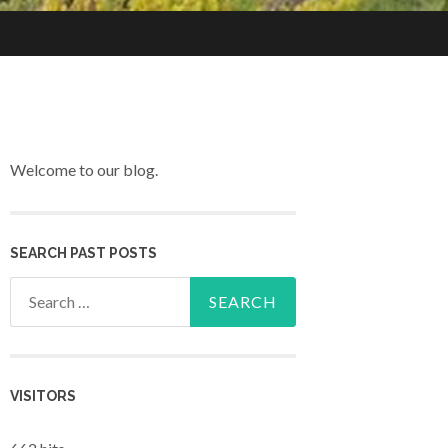
Welcome to our blog.
SEARCH PAST POSTS
Search for:
VISITORS