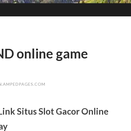
D online game
N.AMPEDPAGES.COM
nk Situs Slot Gacor Online
ay