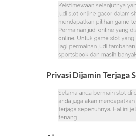
Keistimewaan selanjutnya ya
judi slot online gacor dalam 
mendapatkan pilihan game ter
Permainan judi online yang di
online. Untuk game slot yang 
lagi permainan judi tambahan 
sportsbook dan masih banyak 
Privasi Dijamin Terjaga
Selama anda bermain slot di 
anda juga akan mendapatkan k
terjaga sepenuhnya. Hal ini j
tenang.