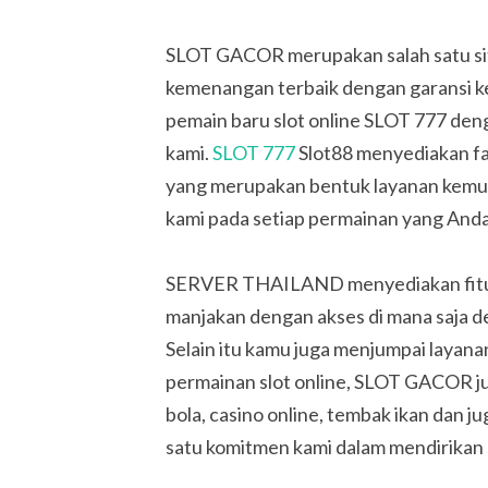
SLOT GACOR merupakan salah satu sit
kemenangan terbaik dengan garansi ke
pemain baru slot online SLOT 777 deng
kami.
SLOT 777
Slot88 menyediakan fas
yang merupakan bentuk layanan kemuda
kami pada setiap permainan yang Anda
SERVER THAILAND menyediakan fitur 
manjakan dengan akses di mana saja d
Selain itu kamu juga menjumpai layanan
permainan slot online, SLOT GACOR ju
bola, casino online, tembak ikan dan j
satu komitmen kami dalam mendirikan s