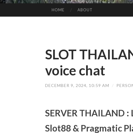
HOME
ABOUT
SKIP TO CONTENT
SLOT THAILAN
voice chat
DECEMBER 9, 2024, 10:59 AM
/
PERSO
SERVER THAILAND : Li
Slot88 & Pragmatic Pl