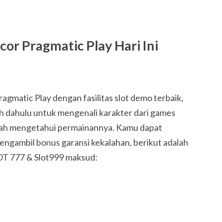
or Pragmatic Play Hari Ini
gmatic Play dengan fasilitas slot demo terbaik,
h dahulu untuk mengenali karakter dari games
dah mengetahui permainannya. Kamu dapat
engambil bonus garansi kekalahan, berikut adalah
OT 777 & Slot999 maksud: